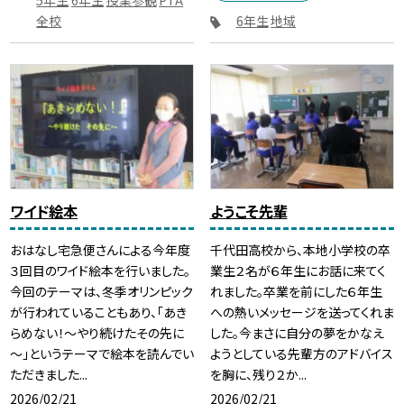
5年生
6年生
授業参観
PTA
全校
6年生
地域
ワイド絵本
ようこそ先輩
おはなし宅急便さんによる今年度
千代田高校から、本地小学校の卒
３回目のワイド絵本を行いました。
業生２名が６年生にお話に来てく
今回のテーマは、冬季オリンピック
れました。卒業を前にした６年生
が行われていることもあり、「あき
への熱いメッセージを送ってくれま
らめない！～やり続けたその先に
した。今まさに自分の夢をかなえ
～」というテーマで絵本を読んでい
ようとしている先輩方のアドバイス
ただきました...
を胸に、残り２か...
2026/02/21
2026/02/21