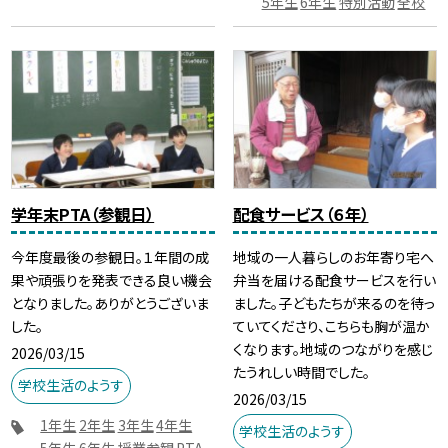
5年生
6年生
特別活動
全校
学年末PTA（参観日）
配食サービス（６年）
今年度最後の参観日。１年間の成
地域の一人暮らしのお年寄り宅へ
果や頑張りを発表できる良い機会
弁当を届ける配食サービスを行い
となりました。ありがとうございま
ました。子どもたちが来るのを待っ
した。
ていてくださり、こちらも胸が温か
くなります。地域のつながりを感じ
2026/03/15
たうれしい時間でした。
学校生活のようす
2026/03/15
1年生
2年生
3年生
4年生
学校生活のようす