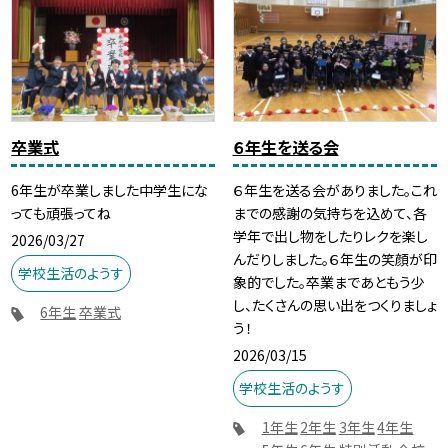
卒業式
６年生を送る会
6年生が卒業しました中学生にな
６年生を送る会がありました。これ
っても頑張ってね
までの感謝の気持ちを込めて、各
学年で出し物をしたりレクを楽し
2026/03/27
んだりしました。６年生の笑顔が印
学校生活のようす
象的でした。卒業まであともう少
し、たくさんの思い出をつくりましょ
6年生
卒業式
う！
2026/03/15
学校生活のようす
1年生
2年生
3年生
4年生