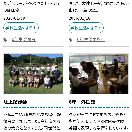
た。「ペリーがやってきた！？～江戸
ました。友達と一緒に過ごした思い
の開国物...
出は、一生の宝...
2026/01/18
2026/01/18
学校生活のようす
学校生活のようす
6年生
発表会
6年生
修学旅行
陸上記録会
6年 外国語
5・6年生が、山県郡小学校陸上記
クレア先生におすすめの海外旅行
録会に出場しました。今年度で最
先を伝えようと、その国の魅力を
後の大会となりました。同世代と
英語で表現する学習をしています。