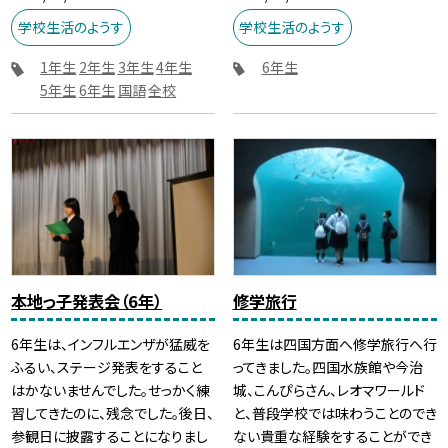
学校生活のようす
学校生活のようす
1年生
2年生
3年生
4年生
6年生
5年生
6年生
国語
全校
本地っ子発表会（6年）
修学旅行
6年生は、インフルエンザが猛威を
6年生は四国方面へ修学旅行へ行
ふるい、ステージ発表をすること
ってきました。四国水族館や今治
はかないませんでした。せっかく練
城、こんぴらさん、レオマワールド
習してきたのに、残念でした。後日、
と、普段学校では味わうことのでき
参観日に披露することになりまし
ない貴重な経験をすることができ