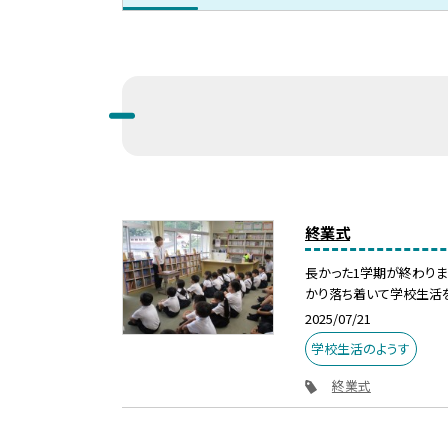
終業式
長かった1学期が終わりま
かり落ち着いて学校生活を楽
2025/07/21
学校生活のようす
終業式