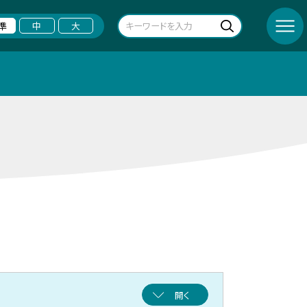
準
中
大
開く