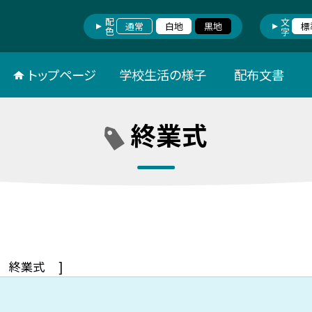
配色
文字
通常
白地
黒地
標
トップページ
学校生活の様子
配布文書
終業式
終業式
]