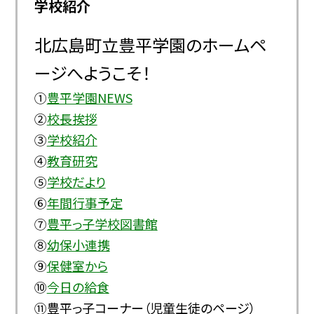
学校紹介
北広島町立豊平学園のホームペ
ージへようこそ！
①
豊平学園NEWS
②
校長挨拶
③
学校紹介
④
教育研究
⑤
学校だより
⑥
年間行事予定
⑦
豊平っ子学校図書館
⑧
幼保小連携
⑨
保健室から
⑩
今日の給食
⑪豊平っ子コーナー（児童生徒のページ）