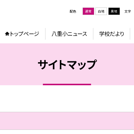
配色
通常
白地
黒地
文字
トップページ
八重小ニュース
学校だより
サイトマップ