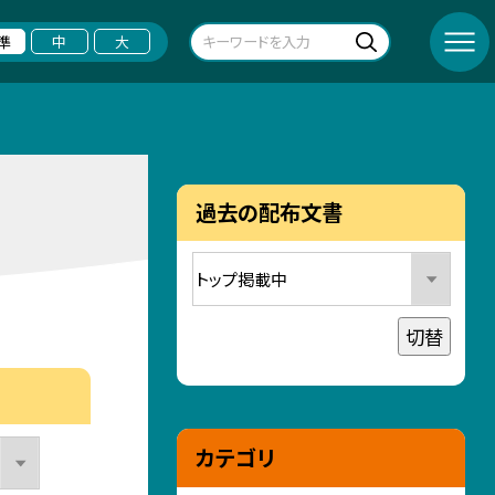
準
中
大
過去の配布文書
切替
カテゴリ