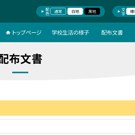
配色
文字
通常
白地
黒地
標
トップページ
学校生活の様子
配布文書
配布文書