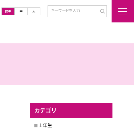
標準
中
大
カテゴリ
１年生