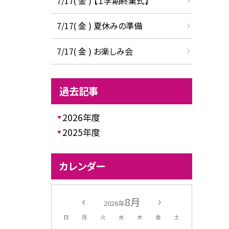
7/17( 金 ) 【１学期終業式】
7/17( 金 ) 夏休みの準備
7/17( 金 ) お楽しみ会
過去記事
2026年度
2025年度
カレンダー
8月
2026年
日
月
火
水
木
金
土