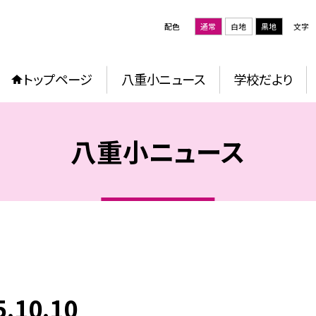
配色
通常
白地
黒地
文字
トップページ
八重小ニュース
学校だより
八重小ニュース
10.10