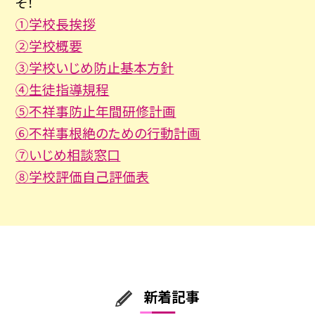
そ！
①学校長挨拶
②学校概要
③学校いじめ防止基本方針
④生徒指導規程
⑤不祥事防止年間研修計画
⑥不祥事根絶のための行動計画
⑦いじめ相談窓口
⑧学校評価自己評価表
新着記事