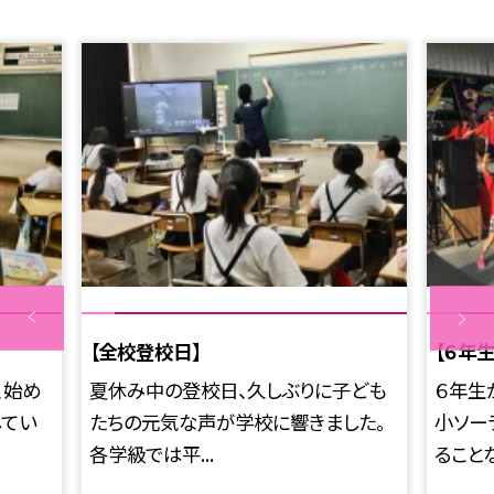
【全校登校日】
【６年
、始め
夏休み中の登校日、久しぶりに子ども
６年生
してい
たちの元気な声が学校に響きました。
小ソー
各学級では平...
ることな.